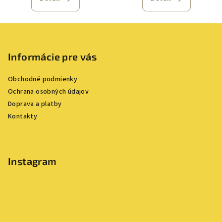
Z
á
p
Informácie pre vás
ä
Obchodné podmienky
t
Ochrana osobných údajov
i
Doprava a platby
e
Kontakty
Instagram