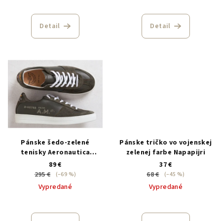
Detail
Detail
Pánske šedo-zelené
Pánske tričko vo vojenskej
tenisky Aeronautica
zelenej farbe Napapijri
Militare
89 €
37 €
295 €
68 €
(–69 %)
(–45 %)
Vypredané
Vypredané