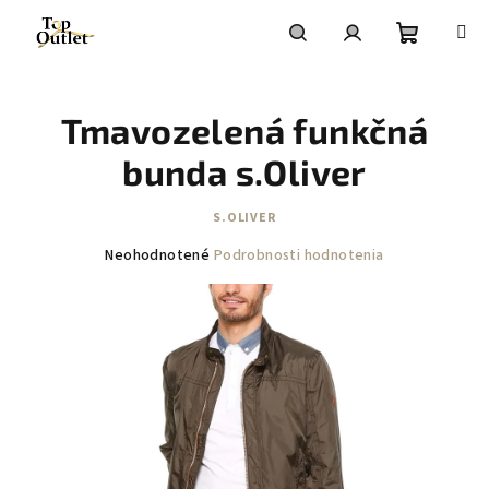
Prejsť
na
obsah
Nákupn
Hľadať
Prihlásenie
Tmavozelená funkčná
košík
bunda s.Oliver
S.OLIVER
Priemerné
Neohodnotené
Podrobnosti hodnotenia
hodnotenie
produktu
je
0,0
z
5
hviezdičiek.