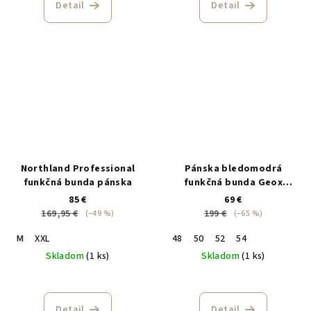
Detail
Detail
Northland Professional
Pánska bledomodrá
funkčná bunda pánska
funkčná bunda Geox
Respira
85 €
69 €
169,95 €
199 €
(–49 %)
(–65 %)
M
XXL
48
50
52
54
Skladom
(1 ks)
Skladom
(1 ks)
Detail
Detail