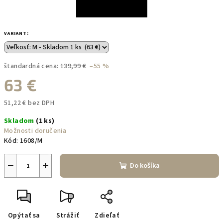
VARIANT:
štandardná cena:
139,99 €
–55 %
63 €
51,22 € bez DPH
Jednotková
Skladom
(1 ks)
cena:
Možnosti doručenia
Kód:
1608/M
−
+
Do košíka
Opýtať sa
Strážiť
Zdieľať