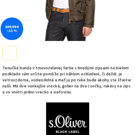
139,99 €
–55 %
Tenučká bunda v tmavozelenej farbe s hnedými zipsami na bielom
podklade vám určite pomôže pri náhlom ochladení, či daždi. je
vetruvzdorná, vodeodolná a mať ju po ruke bude akoby ste šťastie
našli. Má dve vonkajšie vrecká, golier na dva cvočky, rukávy na zips
a vo vnútri jedno vrecko a sieťovinu.