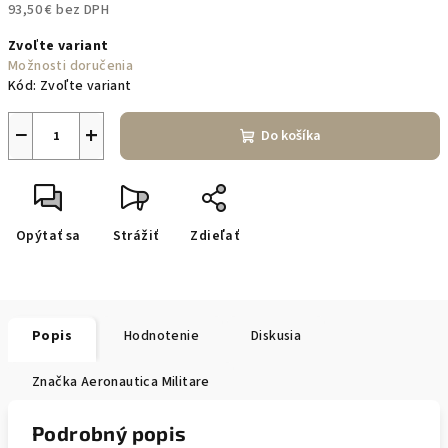
93,50 € bez DPH
Jednotková
Zvoľte variant
cena:
Možnosti doručenia
Kód:
Zvoľte variant
−
+
Do košíka
Opýtať sa
Strážiť
Zdieľať
Popis
Hodnotenie
Diskusia
Značka
Aeronautica Militare
Podrobný popis