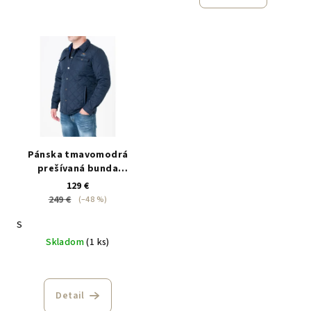
Pánska tmavomodrá
prešívaná bunda
Aeronautica Militare
129 €
249 €
(–48 %)
S
Skladom
(1 ks)
Detail