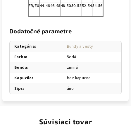
FR/EU
44-46
46-48
48-50
50-52
52-54
54-56
Dodatočné parametre
Kategória
:
Bundy a vesty
Farba
:
šedá
Bunda
:
zimná
Kapucňa
:
bez kapucne
Zips
:
áno
Súvisiaci tovar