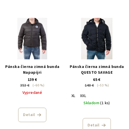
Pánska čierna zimná bunda
Pánska čierna zimná bunda
Napapijri
QUESTO SAVAGE
139 €
65 €
353 €
140 €
(–60 %)
(–53 %)
Vypredané
XL
XXL
Skladom
(1 ks)
Detail
Detail