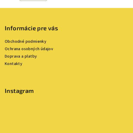
Z
á
p
Informácie pre vás
ä
Obchodné podmienky
t
Ochrana osobných údajov
i
Doprava a platby
e
Kontakty
Instagram