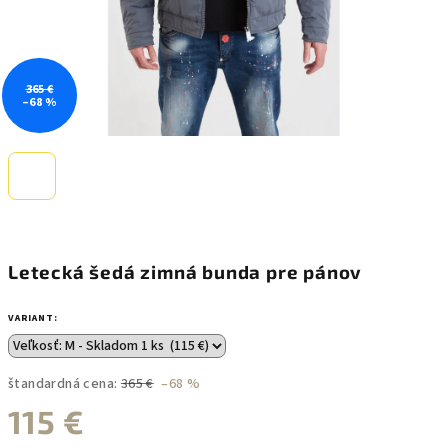
365 €
–68 %
Letecká šedá zimná bunda pre pánov
VARIANT:
štandardná cena:
365 €
–68 %
115 €