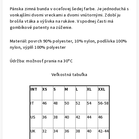
Pánska zimná bunda v oceľovej šedej farbe. Je jednoduchá s
vonkajšími dvomi vreckami a dvomi vnútornými. Zdobí ju
brošňa vtáka a výšivka na rukáve. V spodnej časti má
gombíkové patenty na zúženie.
Materiál: povrch 90% polyester, 10% nylon, podšívka 100%
nylon, výplň 100% polyester
Údržba: možnosť prania na 30°C
Veľkostná tabuľka
INT
XS
S
M
L
XL
XXL
IT
46
48
50
52
54
56-58
US
36
38
40
42
44
46
UK
32
34
36
38
40
42-44