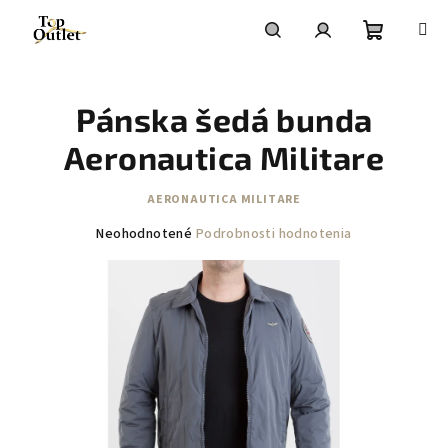
Prejsť
na
obsah
Nákupn
Hľadať
Prihlásenie
Pánska šedá bunda
košík
Aeronautica Militare
AERONAUTICA MILITARE
Priemerné
Neohodnotené
Podrobnosti hodnotenia
hodnotenie
produktu
je
0,0
z
5
hviezdičiek.