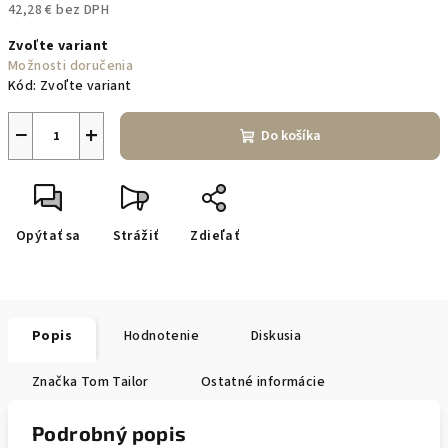
42,28 € bez DPH
Jednotková
Zvoľte variant
cena:
Možnosti doručenia
Kód:
Zvoľte variant
−
+
Do košíka
Opýtať sa
Strážiť
Zdieľať
Popis
Hodnotenie
Diskusia
Značka
Tom Tailor
Ostatné informácie
Podrobný popis