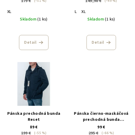
179 €
149,90 €
(–51 %)
(–49 %)
XL
L
XL
Skladom
(1 ks)
Skladom
(1 ks)
Detail
Detail
Pánska prechodná bunda
Pánska čierno-maskáčová
Reset
prechodná bunda
Aeronautica Militare
89 €
99 €
199 €
295 €
(–55 %)
(–66 %)