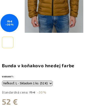
75 €
–30 %
Bunda v koňakovo hnedej farbe
VARIANT:
štandardná cena:
75 €
–30 %
52 €