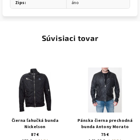
Zips
:
áno
Súvisiaci tovar
Čierna ľahučká bunda
Pánska čierna prechodná
Nickelson
bunda Antony Morato
87 €
75 €