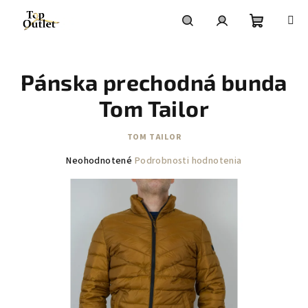
Prejsť
na
obsah
Nákupn
Hľadať
Prihlásenie
Pánska prechodná bunda
košík
Tom Tailor
TOM TAILOR
Priemerné
Neohodnotené
Podrobnosti hodnotenia
hodnotenie
produktu
je
0,0
z
5
hviezdičiek.