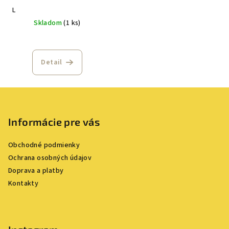
L
Skladom
(1 ks)
Detail
Z
á
p
Informácie pre vás
ä
Obchodné podmienky
t
Ochrana osobných údajov
i
Doprava a platby
e
Kontakty