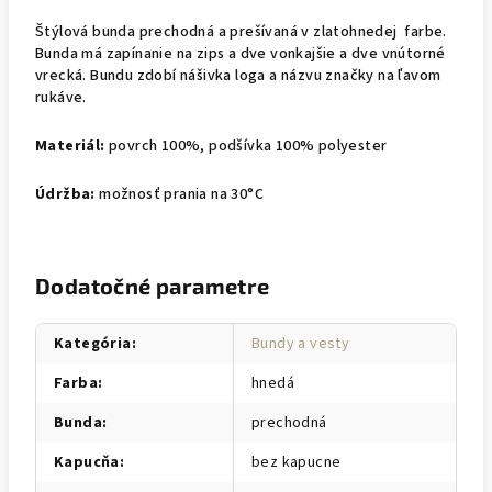
Štýlová bunda prechodná a prešívaná v zlatohnedej farbe.
Bunda má zapínanie na zips a dve vonkajšie a dve vnútorné
vrecká. Bundu zdobí nášivka loga a názvu značky na ľavom
rukáve.
Materiál:
povrch 100%, podšívka 100% polyester
Údržba:
možnosť prania na 30°C
Dodatočné parametre
Kategória
:
Bundy a vesty
Farba
:
hnedá
Bunda
:
prechodná
Kapucňa
:
bez kapucne