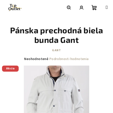
Prejsť
na
obsah
Nákupn
Hľadať
Prihlásenie
Pánska prechodná biela
košík
bunda Gant
GANT
Priemerné
Neohodnotené
Podrobnosti hodnotenia
hodnotenie
Akcia
produktu
je
0,0
z
5
hviezdičiek.