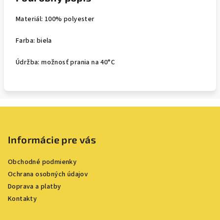
Materiál: 100% polyester
Farba: biela
Údržba: možnosť prania na 40°C
Z
á
p
Informácie pre vás
ä
Obchodné podmienky
t
Ochrana osobných údajov
i
Doprava a platby
e
Kontakty