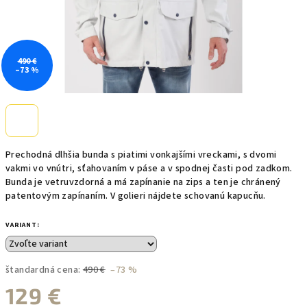
490 €
–73 %
Prechodná dlhšia bunda s piatimi vonkajšími vreckami, s dvomi
vakmi vo vnútri, sťahovaním v páse a v spodnej časti pod zadkom.
Bunda je vetruvzdorná a má zapínanie na zips a ten je chránený
patentovým zapínaním. V golieri nájdete schovanú kapucňu.
VARIANT:
štandardná cena:
490 €
–73 %
129 €