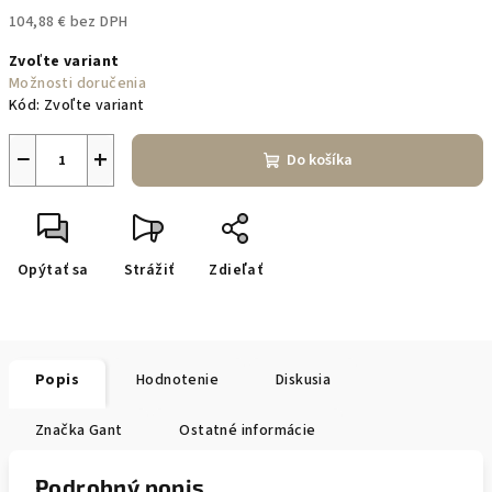
104,88 € bez DPH
Jednotková
Zvoľte variant
cena:
Možnosti doručenia
Kód:
Zvoľte variant
−
+
Do košíka
Opýtať sa
Strážiť
Zdieľať
Popis
Hodnotenie
Diskusia
Značka
Gant
Ostatné informácie
Podrobný popis