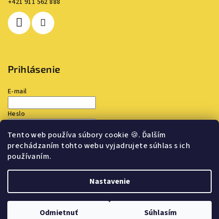
+421 911 562 888
Prihlásenie
E-mail
Heslo
Tento web používa súbory cookie
🍪
. Ďalším
Prihlásiť sa
prechádzaním tohto webu vyjadrujete súhlas s ich
používaním.
Nová registrácia
Zabudnuté heslo
Nastavenie
Copyright 2026
TOP OUTLET
. Všetky práva vyhradené.
Upraviť
nastavenie cookies
Odmietnuť
Súhlasím