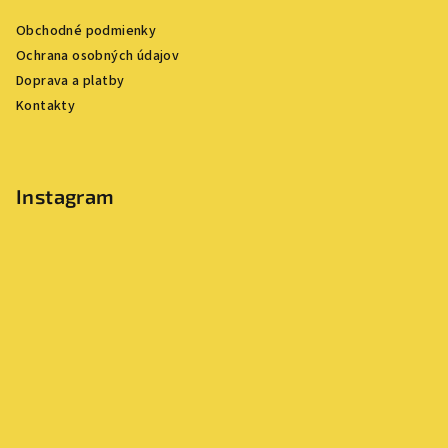
ä
Obchodné podmienky
t
Ochrana osobných údajov
i
Doprava a platby
e
Kontakty
Instagram