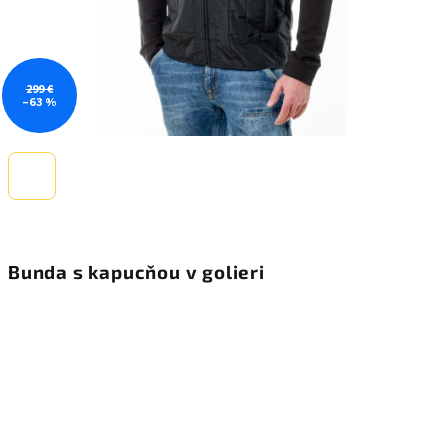
299 €
–63 %
Bunda s kapucňou v golieri