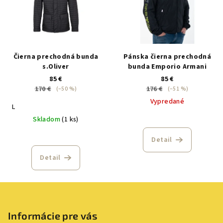
Čierna prechodná bunda
Pánska čierna prechodná
s.Oliver
bunda Emporio Armani
85 €
85 €
170 €
176 €
(–50 %)
(–51 %)
Vypredané
L
Skladom
(1 ks)
Detail
Detail
Z
á
p
Informácie pre vás