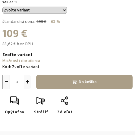
VARIANT:
štandardná cena:
299 €
–63 %
109 €
88,62 € bez DPH
Jednotková
Zvoľte variant
cena:
Možnosti doručenia
Kód:
Zvoľte variant
−
+
Do košíka
Opýtať sa
Strážiť
Zdieľať