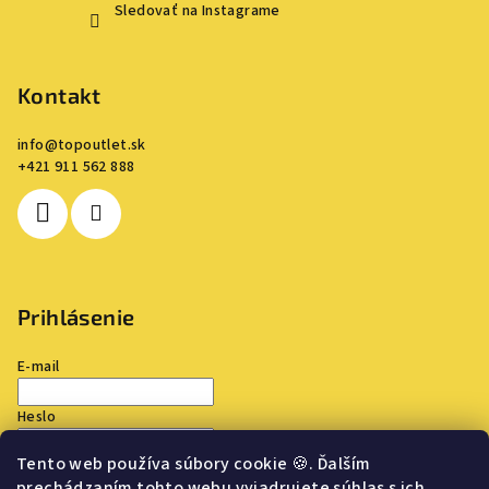
Sledovať na Instagrame
Kontakt
info
@
topoutlet.sk
+421 911 562 888
Prihlásenie
E-mail
Heslo
Tento web používa súbory cookie
🍪
. Ďalším
Prihlásiť sa
prechádzaním tohto webu vyjadrujete súhlas s ich