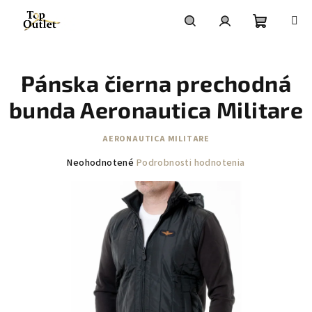
Prejsť
na
obsah
Nákupn
Hľadať
Prihlásenie
Pánska čierna prechodná
košík
bunda Aeronautica Militare
AERONAUTICA MILITARE
Priemerné
Neohodnotené
Podrobnosti hodnotenia
hodnotenie
produktu
je
0,0
z
5
hviezdičiek.