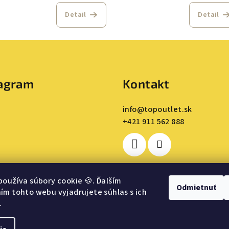
Detail
Detail
tagram
Kontakt
info
@
topoutlet.sk
+421 911 562 888
používa súbory cookie
🍪
. Ďalším
Odmietnuť
m tohto webu vyjadrujete súhlas s ich
.
Sledovať na Instagrame