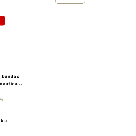
j
 bunda s
nautica
e
 %)
 ks)