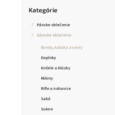
kategórie
p
Kategórie
a
n
Pánske oblečenie
e
Dámske oblečenie
l
Bundy, kabáty a vesty
Doplnky
Košele a blúzky
Mikiny
Rifle a nohavice
Saká
Sukne