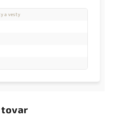
y a vesty
 tovar