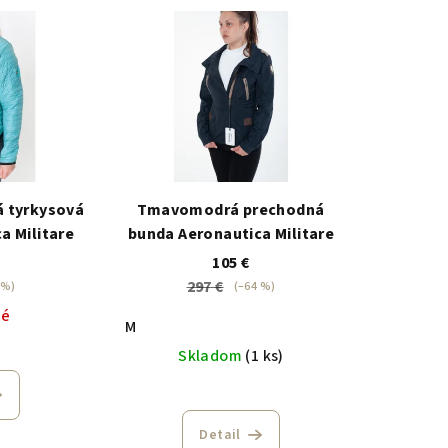
 tyrkysová
Tmavomodrá prechodná
a Militare
bunda Aeronautica Militare
105 €
297 €
 %)
(–64 %)
né
M
Skladom
(1 ks)
Detail