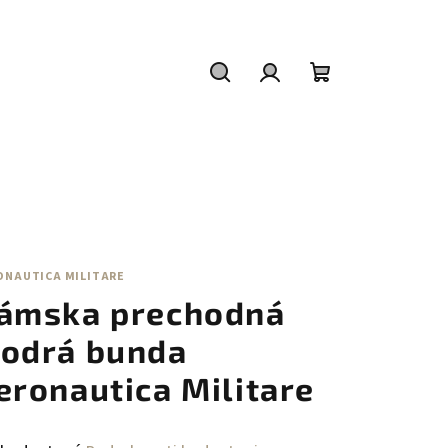
Hľadať
Prihlásenie
Nákupný
košík
ONAUTICA MILITARE
ámska prechodná
odrá bunda
eronautica Militare