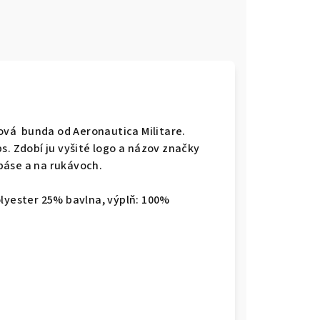
tová bunda od Aeronautica Militare.
s. Zdobí ju vyšité logo a názov značky
páse a na rukávoch.
olyester 25% bavlna, výplň: 100%