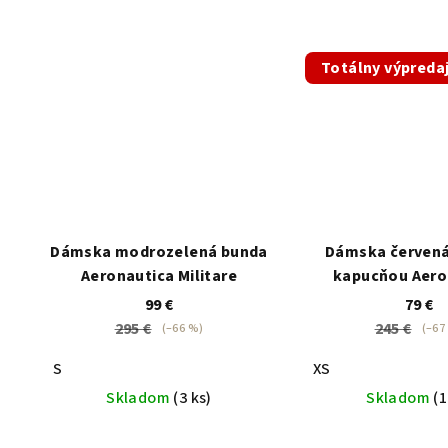
Totálny výpreda
Dámska modrozelená bunda
Dámska červená
Aeronautica Militare
kapucňou Aero
Militar
99 €
79 €
295 €
245 €
(–66 %)
(–67
S
XS
Skladom
(3 ks)
Skladom
(1