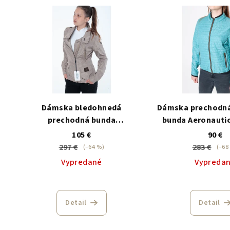
Dámska bledohnedá
Dámska prechodná
prechodná bunda
bunda Aeronautic
Aeronautica Militare
105 €
90 €
297 €
283 €
(–64 %)
(–68
Vypredané
Vypreda
Detail
Detail