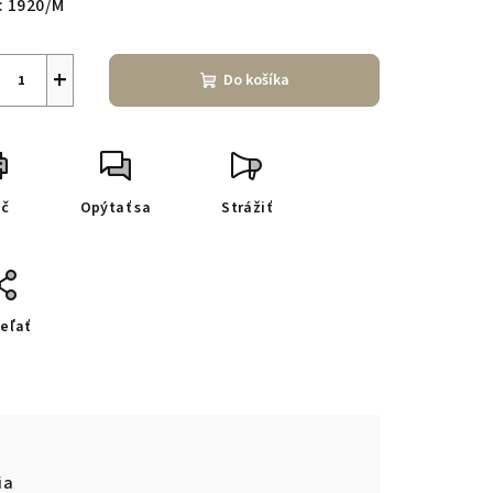
:
1920/M
+
Do košíka
ač
Opýtať sa
Strážiť
eľať
ia