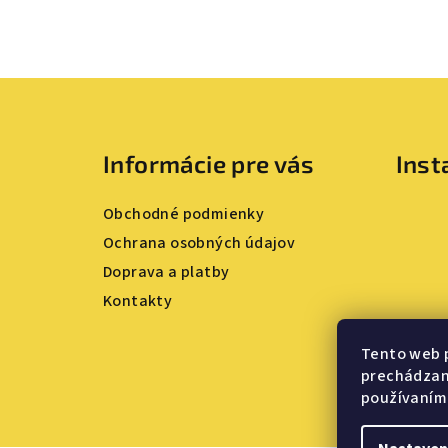
Z
á
Informácie pre vás
Ins
p
ä
Obchodné podmienky
t
Ochrana osobných údajov
Doprava a platby
i
Kontakty
e
Tento web 
prechádzaní
používaním