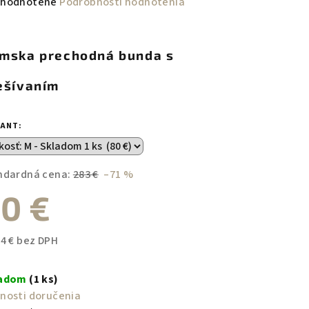
emerné
hodnotené
Podrobnosti hodnotenia
notenie
duktu
mska prechodná bunda s
ešívaním
zdičiek.
IANT:
ndardná cena:
283 €
–71 %
0 €
04 € bez DPH
notková
a:
ladom
(1 ks)
nosti doručenia