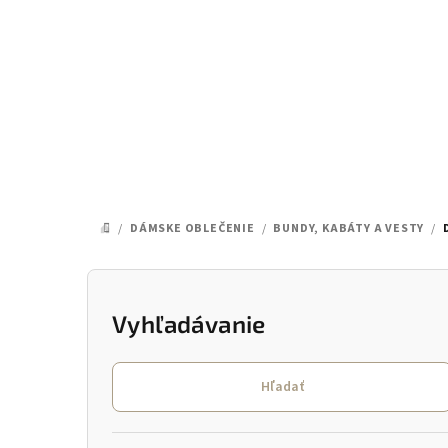
Prejsť
na
obsah
/
DÁMSKE OBLEČENIE
/
BUNDY, KABÁTY A VESTY
/
DOMOV
B
o
Vyhľadávanie
č
Hľadať
n
ý
Preskočiť